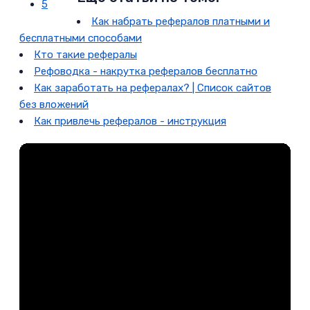
5
Как набрать рефералов платными и
бесплатными способами
Кто такие рефералы
Рефоводка - накрутка рефералов бесплатно
Как заработать на рефералах? | Список сайтов
без вложений
Как привлечь рефералов - инструкция