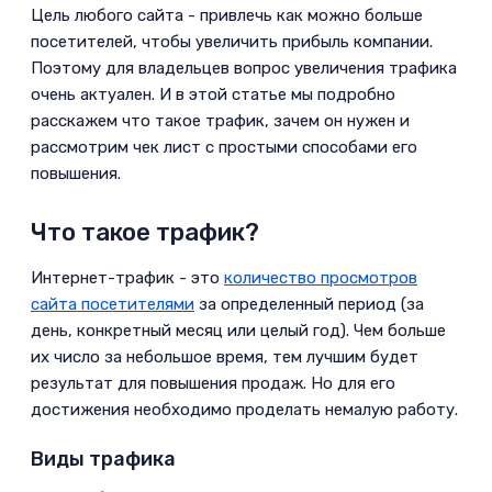
3
Способы увеличения трафика на
Цель любого сайта - привлечь как можно больше
сайт бесплатно
посетителей, чтобы увеличить прибыль компании.
Поэтому для владельцев вопрос увеличения трафика
3.1
Привлечение трафика из
очень актуален. И в этой статье мы подробно
социальных сетей
расскажем что такое трафик, зачем он нужен и
3.2
Используйте собственный
рассмотрим чек лист с простыми способами его
повышения.
аккаунт в социальных сетях
3.3
Использование бесплатных
Что такое трафик?
каталогов
­Интернет-трафик - это
количество просмотров
4
Увеличение трафика приемами
сайта посетителями
за определенный период (за
контент-маркетинга
день, конкретный месяц или целый год). Чем больше
их число за небольшое время, тем лучшим будет
4.1
Используйте контент-
результат для повышения продаж. Но для его
маркетинг и оформление
достижения необходимо проделать немалую работу.
контента
Виды трафика
4.2
Лид-магнит, УТП,