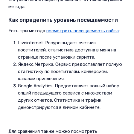
страницу Яндекс и Google
метода.
8.2
Применяйте микроразметку
Как определить уровень посещаемости
и интегрируйте сайт с сервисами
­Есть три метода
посмотреть посещаемость сайта
:
Яндекс и Google
Liveinternet. Ресурс выдает счетчик
8.3
Сделайте сайт удобным на
посетителей, статистика доступна в меня на
всех платформах
странице после установки скрипта.
9
Аналитика
Яндекс.Метрика. Сервис предоставляет полную
статистику по посетителям, конверсиям,
9.1
Изучайте конкурентов
каналам привлечения.
9.2
Анализ посещаемости сайта
Google Analytics. Предоставляет полный набор
опций предыдущего сервиса с множеством
9.3
Как выяснить сколько ботов
других отчетов. Статистика и трафик
в трафике?
демонстрируются в личном кабинете.
Для сравнения также можно посмотреть