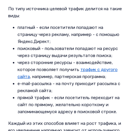
сетях
­По типу источника целевой трафик делится на такие
виды:
6.2
Принимайте участие в
беседе
платный - если посетители попадают на
страницу через рекламу, например - с помощью
6.3
Использование e-mail
Яндекс.Директ;
маркетинга все еще актуально
поисковый - пользователи попадают на ресурс
6.4
PUSH маркетинг
через страницу выдачи результатов поиска;
через сторонние ресурсы - взаимодействие,
7
Видео-маркетинг
которое позволяет получить
трафик с другого
7.1
Видео-контент и
сайта
, например, партнерская программа;
e-mail-рассылка - на почту приходит рассылка с
собственный канал YouTube
рекламой сайта;
7.2
Проводите вебинары
прямой трафик - если посетитель переходит на
сайт по прямому, желательно короткому и
8
Увеличение трафика при помощи
запоминающемуся адресу в поисковой строке.
SEO
­Каждый из этих способов влияет на рост трафика, и
8.1
SEO-продвижение на первую
его увеличение напрямую зависит от используемого