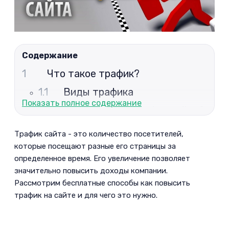
Содержание
1
Что такое трафик?
1.1
Виды трафика
Показать полное содержание
1.2
Как повысить трафик сайта?
2
Какой трафик на сайт вам
Трафик сайта - это количество посетителей,
нужен?
которые посещают разные его страницы за
определенное время. Его увеличение позволяет
2.1
Как определить уровень
значительно повысить доходы компании.
посещаемости
Рассмотрим бесплатные способы как повысить
2.2
Как определяется качество
трафик на сайте и для чего это нужно.
трафика