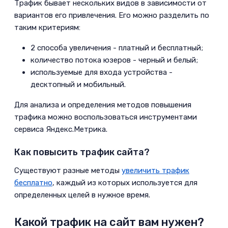
­Трафик бывает нескольких видов в зависимости от
Интересный заголовок
вариантов его привлечения. Его можно разделить по
4.3
Личный блог и авторский
таким критериям:
контент
2 способа увеличения - платный и бесплатный;
5
Пишите статьи в раскрученных
количество потока юзеров - черный и белый;
блогах и СМИ
используемые для входа устройства -
десктопный и мобильный.
5.1
Сайты-агрегаторы и
Яндекс.Дзен
Для анализа и определения методов повышения
трафика можно воспользоваться инструментами
5.2
Приглашение других в свой
сервиса Яндекс.Метрика.
блог
Как повысить трафик сайта?
5.3
Интересуйтесь мнением
­Существуют разные методы
увеличить трафик
лидеров отрасли
бесплатно
, каждый из которых используется для
6
Возвращайте трафик:
определенных целей в нужное время.
коммуникация с аудиторией
Какой трафик на сайт вам нужен?
6.1
Создайте комьюнити в соц