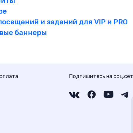
айты
be
посещений и заданий для VIP и PRO
овые баннеры
 оплата
Подпишитесь на соц.се