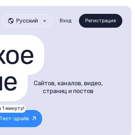
Русский
Вход
Регистрация
кое
ие
Сайтов, каналов, видео,
страниц и постов
 1 минуту!
Тест-драйв