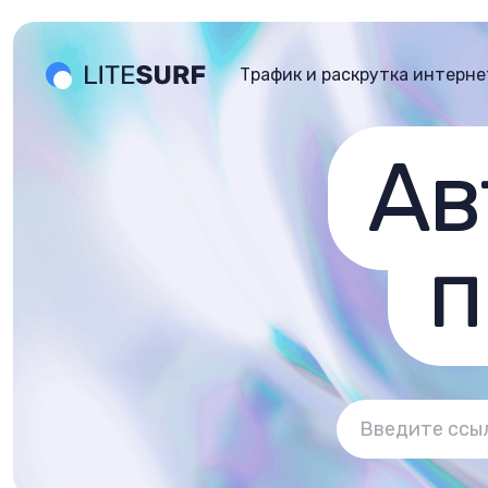
Трафик и раскрутка интерне
Ав
п