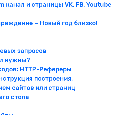
 канал и страницы VK, FB, Youtube
реждение – Новый год близко!
а
евых запросов
ни нужны?
ходов: HTTP-Рефереры
Инструкция построения.
ием сайтов или страниц
его стола