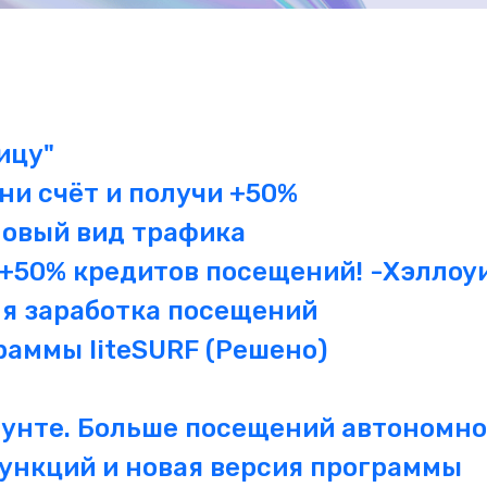
ицу"
лни счёт и получи +50%
новый вид трафика
 +50% кредитов посещений! -Хэллоу
ля заработка посещений
раммы liteSURF (Решено)
аунте. Больше посещений автономно
ункций и новая версия программы