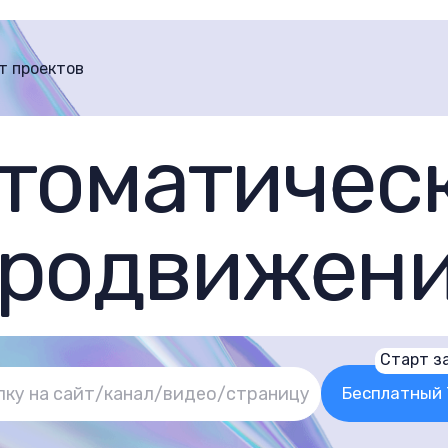
т проектов
томатичес
родвижен
Старт за
Бесплатный 